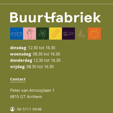
a
t
i
e
dinsdag
: 12.30 tot 16.30
woensdag
: 08.30 tot 16.30
donderdag
12.30 tot 16.30
vrijdag
: 08.30 tot 16.30
Contact
Peter van Anrooylaan 1
6815 GT Arnhem
06 5711 0048