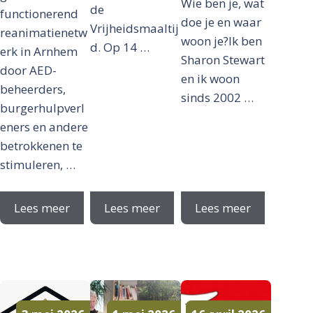
Wie ben je, wat
de
functionerend
doe je en waar
Vrijheidsmaaltij
reanimatienetw
woon je?Ik ben
d. Op 14 …
erk in Arnhem
Sharon Stewart
door AED-
en ik woon
beheerders,
sinds 2002 …
burgerhulpverl
eners en andere
betrokkenen te
stimuleren, …
Lees meer
Lees meer
Lees meer