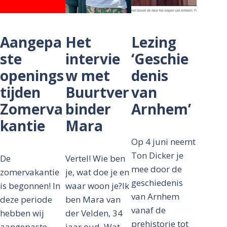
Aangepa
Het
Lezing
ste
intervie
‘Geschie
openings
w met
denis
tijden
Buurtver
van
Zomerva
binder
Arnhem’
kantie
Mara
Op 4 juni neemt
Ton Dicker je
De
Vertel! Wie ben
mee door de
zomervakantie
je, wat doe je en
geschiedenis
is begonnen! In
waar woon je?Ik
van Arnhem
deze periode
ben Mara van
vanaf de
hebben wij
der Velden, 34
prehistorie tot
aangepaste
jaar oud. Wat …