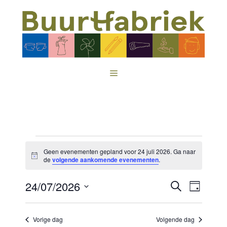
Ga
naar
de
inhoud
Menu
Evenementen
Geen evenementen gepland voor 24 juli 2026. Ga naar
B
de
volgende aankomende evenementen
.
in
e
r
E
E
24/07/2026
i
24
Z
D
c
o
v
v
h
S
a
juli
e
t
g
e
e
e
k
Vorige dag
Volgende dag