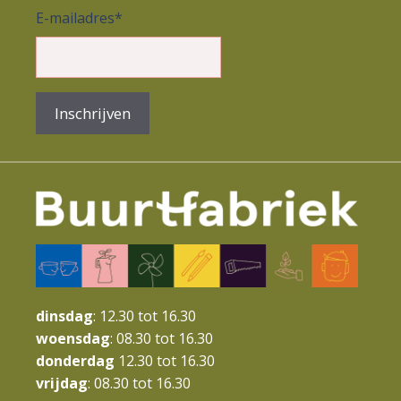
n
e
E-mailadres
*
e
n
n
n
w
a
e
Inschrijven
v
e
i
r
g
g
a
e
t
v
i
e
e
dinsdag
: 12.30 tot 16.30
n
woensdag
: 08.30 tot 16.30
n
donderdag
12.30 tot 16.30
a
vrijdag
: 08.30 tot 16.30