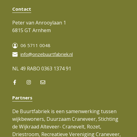
v
Contact
i
g
Peter van Anrooylaan 1
6815 GT Arnhem
a
t
06 5711 0048
i
info@onzebuurtfabriek.nl
e
NL 49 RABO 0363 1374 91
Partners
De Buurtfabriek is een samenwerking tussen
wijkbewoners, Duurzaam Craneveer, Stichting
de Wijkraad Alteveer- Cranevelt, Rozet,
Driestroom, Recreatieve Vereniging Craneveer,