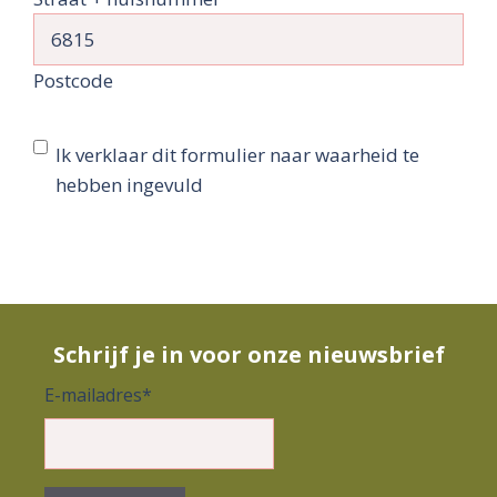
Postcode
Ik
Ik verklaar dit formulier naar waarheid te
verklaar
hebben ingevuld
dit
formulier
naar
waarheid
te
Schrijf je in voor onze nieuwsbrief
hebben
ingevuld
(Vereist)
E-mailadres
*