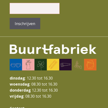
m
e
n
Inschrijven
t
N
a
v
i
g
a
dinsdag
: 12.30 tot 16.30
t
woensdag
: 08.30 tot 16.30
donderdag
12.30 tot 16.30
i
vrijdag
: 08.30 tot 16.30
e