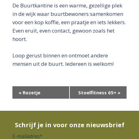
De Buurtkantine is een warme, gezellige plek
in de wijk waar buurtbewoners samenkomen
voor een kop koffie, een praatje en iets lekkers.
Even eruit, even contact, gewoon zoals het
hoort.
Loop gerust binnen en ontmoet andere
mensen uit de buurt. Iedereen is welkom!
E
«
Rozetje
Stoelfitness 65+
»
v
e
n
Schrijf je in voor onze nieuwsbrief
e
E-mailadres
*