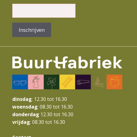
m
e
n
Inschrijven
t
N
a
v
i
g
a
dinsdag
: 12.30 tot 16.30
t
woensdag
: 08.30 tot 16.30
donderdag
12.30 tot 16.30
i
vrijdag
: 08.30 tot 16.30
e