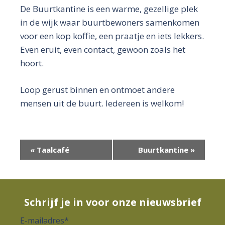
De Buurtkantine is een warme, gezellige plek
in de wijk waar buurtbewoners samenkomen
voor een kop koffie, een praatje en iets lekkers.
Even eruit, even contact, gewoon zoals het
hoort.
Loop gerust binnen en ontmoet andere
mensen uit de buurt. Iedereen is welkom!
E
«
Taalcafé
Buurtkantine
»
v
e
n
Schrijf je in voor onze nieuwsbrief
e
E-mailadres
*