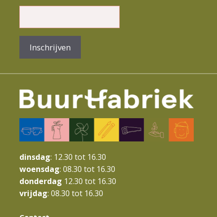
m
e
n
Inschrijven
t
N
a
v
i
g
a
dinsdag
: 12.30 tot 16.30
t
woensdag
: 08.30 tot 16.30
donderdag
12.30 tot 16.30
i
vrijdag
: 08.30 tot 16.30
e