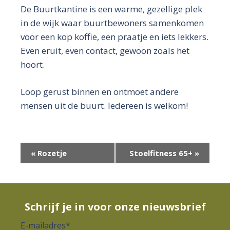
De Buurtkantine is een warme, gezellige plek
in de wijk waar buurtbewoners samenkomen
voor een kop koffie, een praatje en iets lekkers.
Even eruit, even contact, gewoon zoals het
hoort.
Loop gerust binnen en ontmoet andere
mensen uit de buurt. Iedereen is welkom!
E
«
Rozetje
Stoelfitness 65+
»
v
e
n
Schrijf je in voor onze nieuwsbrief
e
E-mailadres
*