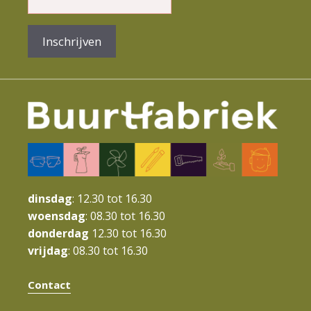
e
n
Inschrijven
t
N
a
v
i
g
a
dinsdag
: 12.30 tot 16.30
t
woensdag
: 08.30 tot 16.30
donderdag
12.30 tot 16.30
i
vrijdag
: 08.30 tot 16.30
e
Contact