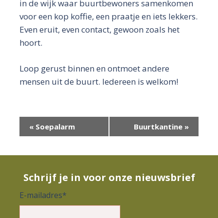
in de wijk waar buurtbewoners samenkomen
voor een kop koffie, een praatje en iets lekkers.
Even eruit, even contact, gewoon zoals het
hoort.
Loop gerust binnen en ontmoet andere
mensen uit de buurt. Iedereen is welkom!
E
«
Soepalarm
Buurtkantine
»
v
e
n
Schrijf je in voor onze nieuwsbrief
e
E-mailadres
*
m