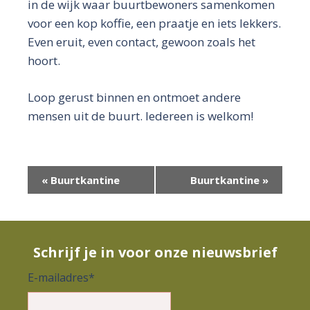
in de wijk waar buurtbewoners samenkomen
voor een kop koffie, een praatje en iets lekkers.
Even eruit, even contact, gewoon zoals het
hoort.
Loop gerust binnen en ontmoet andere
mensen uit de buurt. Iedereen is welkom!
E
«
Buurtkantine
Buurtkantine
»
v
e
n
Schrijf je in voor onze nieuwsbrief
e
E-mailadres
*
m