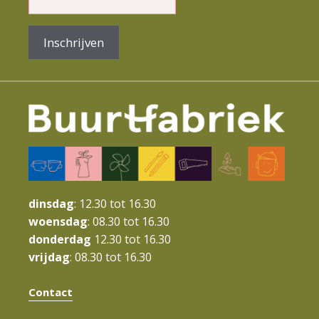
e
n
Inschrijven
t
N
a
v
i
g
a
dinsdag
: 12.30 tot 16.30
t
woensdag
: 08.30 tot 16.30
donderdag
12.30 tot 16.30
i
vrijdag
: 08.30 tot 16.30
e
Contact