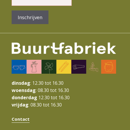
e
n
Inschrijven
t
N
a
v
i
g
a
dinsdag
: 12.30 tot 16.30
t
woensdag
: 08.30 tot 16.30
donderdag
12.30 tot 16.30
i
vrijdag
: 08.30 tot 16.30
e
Contact