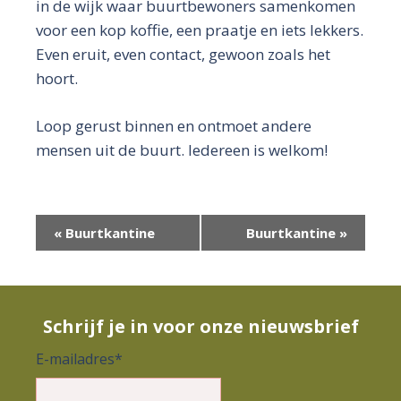
in de wijk waar buurtbewoners samenkomen
voor een kop koffie, een praatje en iets lekkers.
Even eruit, even contact, gewoon zoals het
hoort.
Loop gerust binnen en ontmoet andere
mensen uit de buurt. Iedereen is welkom!
E
«
Buurtkantine
Buurtkantine
»
v
e
n
Schrijf je in voor onze nieuwsbrief
e
E-mailadres
*
m