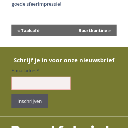
goede sfeerimpressie!
E
«
Taalcafé
Buurtkantine
»
v
e
n
Schrijf je in voor onze nieuwsbrief
e
E-mailadres
*
m
e
n
Inschrijven
t
N
a