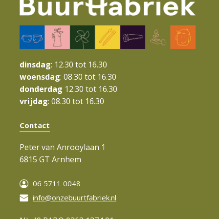
v
i
g
a
dinsdag
: 12.30 tot 16.30
t
woensdag
: 08.30 tot 16.30
donderdag
12.30 tot 16.30
i
vrijdag
: 08.30 tot 16.30
e
Contact
Peter van Anrooylaan 1
6815 GT Arnhem
06 5711 0048
info@onzebuurtfabriek.nl