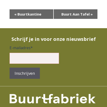
E
«
Buurtkantine
Buurt Aan Tafel
»
v
e
n
Schrijf je in voor onze nieuwsbrief
e
E-mailadres
*
m
e
n
Inschrijven
t
N
a
v