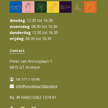
i
g
a
dinsdag
: 12.30 tot 16.30
t
woensdag
: 08.30 tot 16.30
donderdag
12.30 tot 16.30
i
vrijdag
: 08.30 tot 16.30
e
Contact
Peter van Anrooylaan 1
6815 GT Arnhem
06 5711 0048
info@onzebuurtfabriek.nl
NL 49 RABO 0363 1374 91