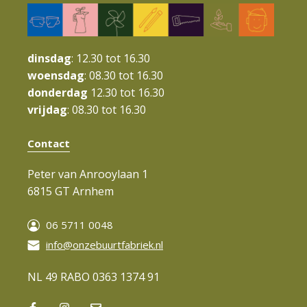
i
g
a
dinsdag
: 12.30 tot 16.30
t
woensdag
: 08.30 tot 16.30
donderdag
12.30 tot 16.30
i
vrijdag
: 08.30 tot 16.30
e
Contact
Peter van Anrooylaan 1
6815 GT Arnhem
06 5711 0048
info@onzebuurtfabriek.nl
NL 49 RABO 0363 1374 91