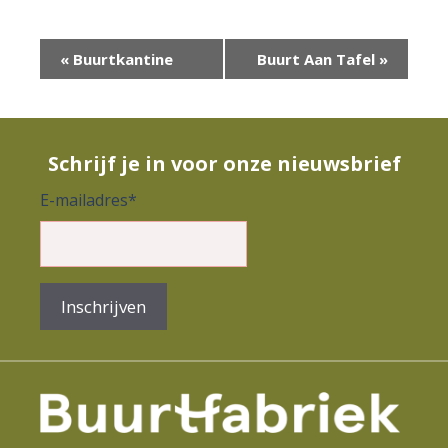
E
«
Buurtkantine
Buurt Aan Tafel
»
v
e
n
Schrijf je in voor onze nieuwsbrief
e
E-mailadres
*
m
e
n
Inschrijven
t
N
a
v