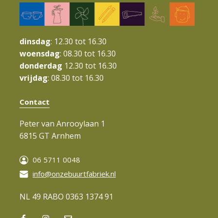
i
g
a
dinsdag
: 12.30 tot 16.30
t
woensdag
: 08.30 tot 16.30
donderdag
12.30 tot 16.30
i
vrijdag
: 08.30 tot 16.30
e
Contact
Peter van Anrooylaan 1
6815 GT Arnhem
06 5711 0048
info@onzebuurtfabriek.nl
NL 49 RABO 0363 1374 91