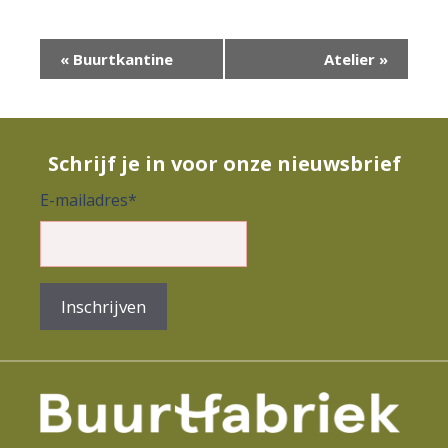
E
«
Buurtkantine
Atelier
»
v
e
n
Schrijf je in voor onze nieuwsbrief
e
E-mailadres
*
m
e
n
Inschrijven
t
N
a
v