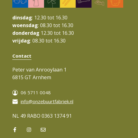
g
a
dinsdag
: 12.30 tot 16.30
t
woensdag
: 08.30 tot 16.30
donderdag
12.30 tot 16.30
i
vrijdag
: 08.30 tot 16.30
e
Contact
Peter van Anrooylaan 1
6815 GT Arnhem
06 5711 0048
info@onzebuurtfabriek.nl
NL 49 RABO 0363 1374 91