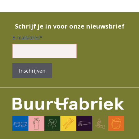
v
e
n
Schrijf je in voor onze nieuwsbrief
e
E-mailadres
*
m
e
n
Inschrijven
t
N
a
v
i
g