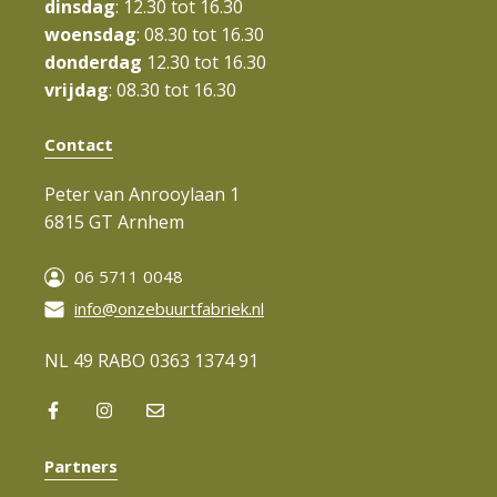
a
dinsdag
: 12.30 tot 16.30
t
woensdag
: 08.30 tot 16.30
donderdag
12.30 tot 16.30
i
vrijdag
: 08.30 tot 16.30
e
Contact
Peter van Anrooylaan 1
6815 GT Arnhem
06 5711 0048
info@onzebuurtfabriek.nl
NL 49 RABO 0363 1374 91
Partners