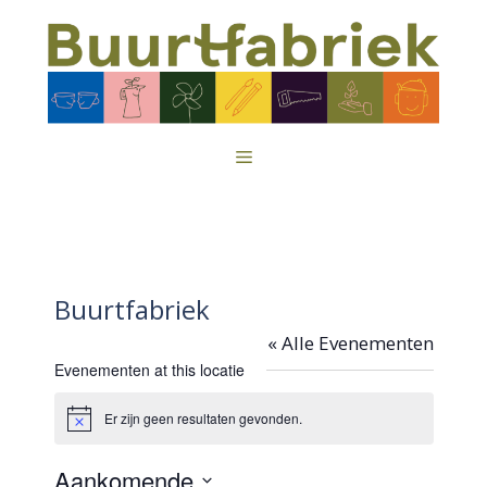
Ga
naar
de
inhoud
Menu
Buurtfabriek
« Alle Evenementen
Evenementen at this locatie
Er zijn geen resultaten gevonden.
B
e
r
Aankomende
i