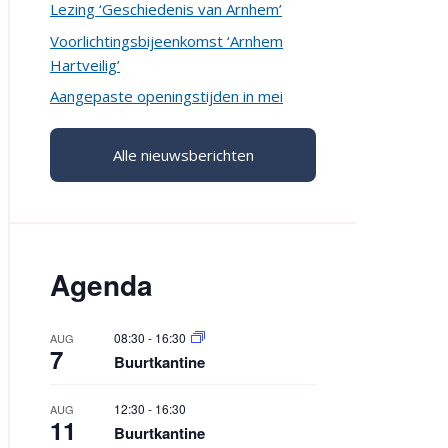
Lezing ‘Geschiedenis van Arnhem’
Voorlichtingsbijeenkomst ‘Arnhem
Hartveilig’
Aangepaste openingstijden in mei
Alle nieuwsberichten
Agenda
08:30
-
16:30
AUG
7
Buurtkantine
12:30
-
16:30
AUG
11
Buurtkantine