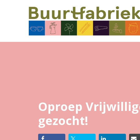
Ga
naar
de
inhoud
Oproep Vrijwillig
gezocht!