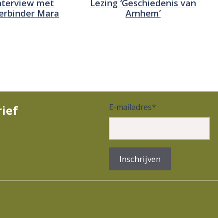
nterview met
Lezing ‘Geschiedenis van
erbinder Mara
Arnhem’
E-mailadres
*
rief
Inschrijven