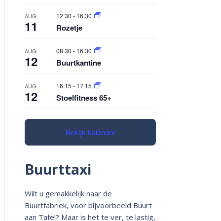
12:30
-
16:30
AUG
11
Rozetje
08:30
-
16:30
AUG
12
Buurtkantine
16:15
-
17:15
AUG
12
Stoelfitness 65+
Bekijk kalender
Buurttaxi
Wilt u gemakkelijk naar de
Buurtfabriek, voor bijvoorbeeld Buurt
aan Tafel? Maar is het te ver, te lastig,